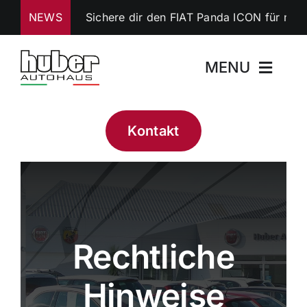
Zum
NEWS
Sichere dir den FIAT Panda ICON für nur 14
Inhalt
springen
MENU
Startseite
Kontakt
Über uns
DEALS
Rechtliche
Fahrzeugverkauf
Hinweise
Werkstatt & Service